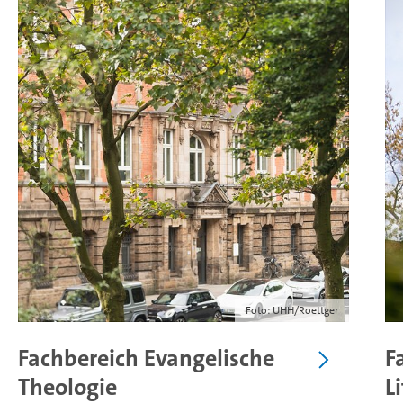
Foto: UHH/Roettger
Fachbereich Evangelische
F
Theologie
L