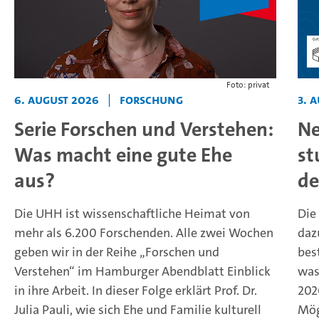
Foto: privat
6. August 2026
|
Forschung
3. 
Serie Forschen und Verstehen:
Ne
Was macht eine gute Ehe
st
aus?
de
Die UHH ist wissenschaftliche Heimat von
Die
mehr als 6.200 Forschenden. Alle zwei Wochen
daz
geben wir in der Reihe „Forschen und
bes
Verstehen“ im Hamburger Abendblatt Einblick
was
in ihre Arbeit. In dieser Folge erklärt Prof. Dr.
202
Julia Pauli, wie sich Ehe und Familie kulturell
Mög